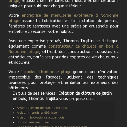
plage
, réalisant des meubles sur mesure et des créations
uniques pour sublimer chaque intérieur.
Votre
e
ntreprise de menuiserie extérieure à
Narbonne
plage
assure la fabrication et l'installation de portes,
fenêtres et terrasses avec une précision artisanale pour
embellir et sécuriser votre habitat.
Avec une expertise prouvé,
Thomas Trujillo
se distingue
également comme
c
onstructeur de chalets en bois à
Narbonne plage
, offrant des constructions robustes et
esthétiques, parfaites pour des espaces de vie chaleureux
et naturels.
Votre
f
açadier à
Narbonne plage
garantit une rénovation
impeccable des façades, utilisant des techniques
avancées pour protéger et embellir les extérieurs des
bâtiments.
En plus de ses services :
Création de clôture de jardin
en bois, Thomas Trujillo
vous propose aussi :
Aménagement de cuisine en bois
Artisan menuisier ébéniste
Artisan rénovation escalier bois
Bon artisan menuisier