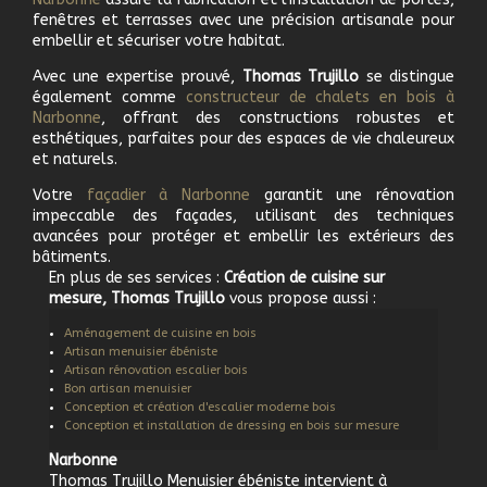
fenêtres et terrasses avec une précision artisanale pour
embellir et sécuriser votre habitat.
Avec une expertise prouvé,
Thomas Trujillo
se distingue
également comme
c
onstructeur de chalets en bois à
Narbonne
, offrant des constructions robustes et
esthétiques, parfaites pour des espaces de vie chaleureux
et naturels.
Votre
f
açadier à
Narbonne
garantit une rénovation
impeccable des façades, utilisant des techniques
avancées pour protéger et embellir les extérieurs des
bâtiments.
En plus de ses services :
Création de cuisine sur
mesure, Thomas Trujillo
vous propose aussi :
Aménagement de cuisine en bois
Artisan menuisier ébéniste
Artisan rénovation escalier bois
Bon artisan menuisier
Conception et création d'escalier moderne bois
Conception et installation de dressing en bois sur mesure
Narbonne
Thomas Trujillo Menuisier ébéniste intervient à