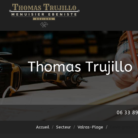
Navigation principale
Aller
au
contenu
principal
06 33 89
Accueil
Secteur
Valras-Plage
Devis gratuit 