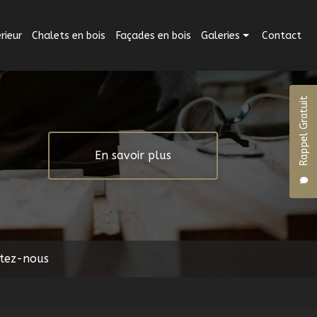
ieur
Chalets en bois
Façades en bois
Galeries
Contact
Aménagement intérieur
Rappel Gratuit
Aménagement extérieur
Chalets en bois
En savoir plus
Façades en bois
tez-nous