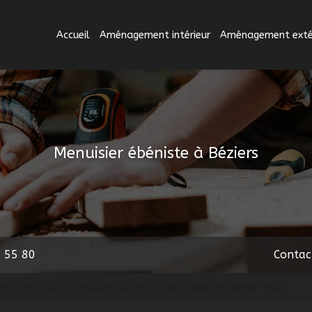
Accueil
Aménagement intérieur
Aménagement extér
Menuisier ébéniste à Béziers
 55 80
Contac
création et pose d'escalier sur mesure par menuisier Valras-Plage