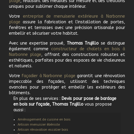
plage
, réalisant des meubles sur mesure et des créations
uniques pour sublimer chaque intérieur.
Votre
e
ntreprise de menuiserie extérieure à
Narbonne
plage
assure la fabrication et l'installation de portes,
fenêtres et terrasses avec une précision artisanale pour
embellir et sécuriser votre habitat.
Avec une expertise prouvé,
Thomas Trujillo
se distingue
également comme
c
onstructeur de chalets en bois à
Narbonne plage
, offrant des constructions robustes et
esthétiques, parfaites pour des espaces de vie chaleureux
et naturels.
Votre
f
açadier à
Narbonne plage
garantit une rénovation
impeccable des façades, utilisant des techniques
avancées pour protéger et embellir les extérieurs des
bâtiments.
En plus de ses services :
Devis pour pose de bardage
en bois sur façade, Thomas Trujillo
vous propose
aussi :
Aménagement de cuisine en bois
Artisan menuisier ébéniste
Artisan rénovation escalier bois