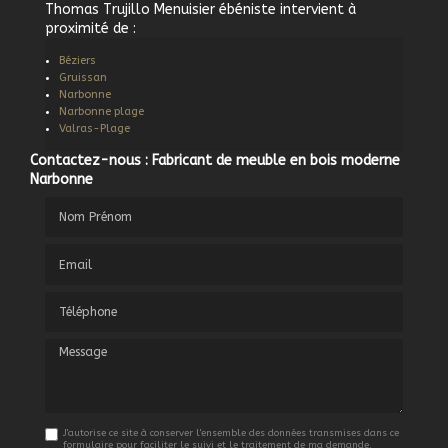
Thomas Trujillo Menuisier ébéniste intervient à
proximité de :
Béziers
Gruissan
Narbonne
Narbonne plage
Valras-Plage
Contactez-nous : Fabricant de meuble en bois moderne
Narbonne
Nom Prénom
Email
Téléphone
Message
J'autorise ce site à conserver l'ensemble des données transmises dans ce
formulaire pour faciliter le suivi et le traitement de ma demande.