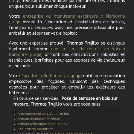
plage
, réalisant des meubles sur mesure et des créations
uniques pour sublimer chaque intérieur.
Votre
e
ntreprise de menuiserie extérieure à
Narbonne
plage
assure la fabrication et l'installation de portes,
fenêtres et terrasses avec une précision artisanale pour
embellir et sécuriser votre habitat.
Avec une expertise prouvé,
Thomas Trujillo
se distingue
également comme
c
onstructeur de chalets en bois à
Narbonne plage
, offrant des constructions robustes et
esthétiques, parfaites pour des espaces de vie chaleureux
et naturels.
Votre
f
açadier à
Narbonne plage
garantit une rénovation
impeccable des façades, utilisant des techniques
avancées pour protéger et embellir les extérieurs des
bâtiments.
En plus de ses services :
Pose de terrasse en bois sur
mesure, Thomas Trujillo
vous propose aussi :
Aménagement de cuisine en bois
Artisan menuisier ébéniste
Artisan rénovation escalier bois
Bon artisan menuisier