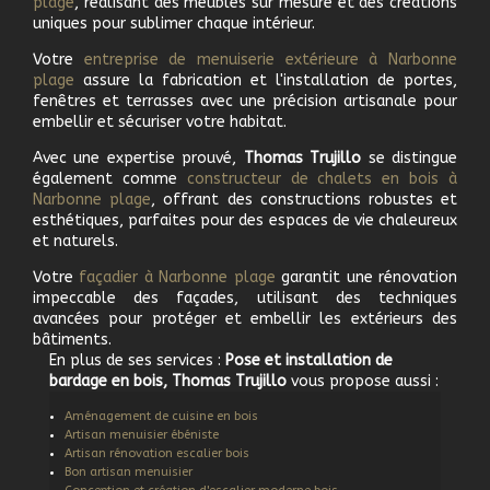
plage
, réalisant des meubles sur mesure et des créations
uniques pour sublimer chaque intérieur.
Votre
e
ntreprise de menuiserie extérieure à
Narbonne
plage
assure la fabrication et l'installation de portes,
fenêtres et terrasses avec une précision artisanale pour
embellir et sécuriser votre habitat.
Avec une expertise prouvé,
Thomas Trujillo
se distingue
également comme
c
onstructeur de chalets en bois à
Narbonne plage
, offrant des constructions robustes et
esthétiques, parfaites pour des espaces de vie chaleureux
et naturels.
Votre
f
açadier à
Narbonne plage
garantit une rénovation
impeccable des façades, utilisant des techniques
avancées pour protéger et embellir les extérieurs des
bâtiments.
En plus de ses services :
Pose et installation de
bardage en bois, Thomas Trujillo
vous propose aussi :
Aménagement de cuisine en bois
Artisan menuisier ébéniste
Artisan rénovation escalier bois
Bon artisan menuisier