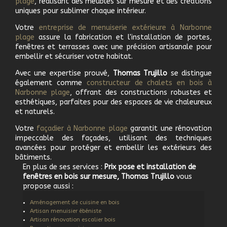
plage
, réalisant des meubles sur mesure et des créations
uniques pour sublimer chaque intérieur.
Votre
e
ntreprise de menuiserie extérieure à
Narbonne
plage
assure la fabrication et l'installation de portes,
fenêtres et terrasses avec une précision artisanale pour
embellir et sécuriser votre habitat.
Avec une expertise prouvé,
Thomas Trujillo
se distingue
également comme
c
onstructeur de chalets en bois à
Narbonne plage
, offrant des constructions robustes et
esthétiques, parfaites pour des espaces de vie chaleureux
et naturels.
Votre
f
açadier à
Narbonne plage
garantit une rénovation
impeccable des façades, utilisant des techniques
avancées pour protéger et embellir les extérieurs des
bâtiments.
En plus de ses services :
Prix pose et installation de
fenêtres en bois sur mesure, Thomas Trujillo
vous
propose aussi :
Aménagement de cuisine en bois
Artisan menuisier ébéniste
Artisan rénovation escalier bois