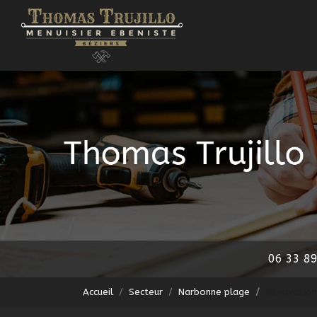
Navigation principale
Aller
au
contenu
principal
06 33 89
Accueil
Secteur
Narbonne plage
Rénovation