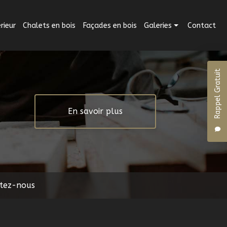
ieur
Chalets en bois
Façades en bois
Galeries
Contact
Aménagement intérieur
Rappel Gratuit
Aménagement extérieur
Chalets en bois
En savoir plus
Façades en bois
tez-nous