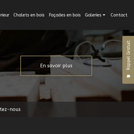
ieur
Chalets en bois
Façades en bois
Galeries
Contact
Aménagement intérieur
Rappel Gratuit
Aménagement extérieur
Chalets en bois
En savoir plus
Façades en bois
tez-nous