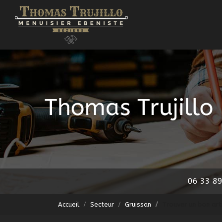
Navigation principale
Aller
au
contenu
principal
06 33 89
Accueil
Secteur
Gruissan
Trouver un bon art