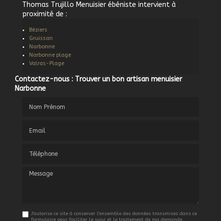
Thomas Trujillo Menuisier ébéniste intervient à
proximité de :
Béziers
Gruissan
Narbonne
Narbonne plage
Valras-Plage
Contactez-nous : Trouver un bon artisan menuisier
Narbonne
Nom Prénom
Email
Téléphone
Message
J'autorise ce site à conserver l'ensemble des données transmises dans ce
formulaire pour faciliter le suivi et le traitement de ma demande.